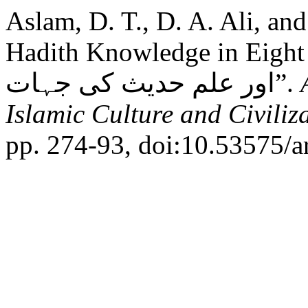
Aslam, D. T., D. A. Ali, an
Hadith Knowledge in Eight Century : ی
اور علم حدیث کی جہات”.
Islamic Culture and Civiliz
pp. 274-93, doi:10.53575/a